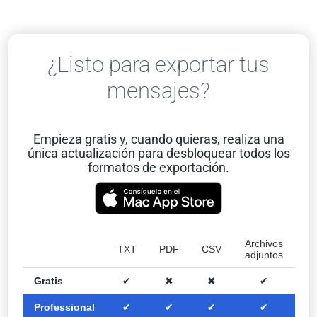
¿Listo para exportar tus
mensajes?
Empieza gratis y, cuando quieras, realiza una
única actualización para desbloquear todos los
formatos de exportación.
Archivos
TXT
PDF
CSV
adjuntos
Gratis
✔︎
✖︎
✖︎
✔︎
Professional
✔︎
✔︎
✔︎
✔︎