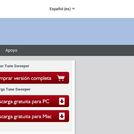
Español (es)
English (en)
Français (fr)
Deutsch (de)
Apoyo
ar Tune Sweeper
rga Tune Sweeper