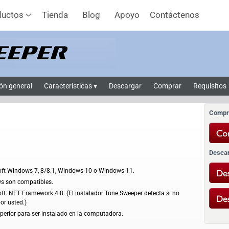
ductos
Tienda
Blog
Apoyo
Contáctenos
ón general
Características ▾
Descargar
Comprar
Requisitos
Compr
Desca
oft Windows 7, 8/8.1, Windows 10 o Windows 11.
ws son compatibles.
ft. NET Framework 4.8. (El instalador Tune Sweeper detecta si no
por usted.)
perior para ser instalado en la computadora.