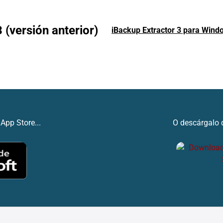
 (versión anterior)
iBackup Extractor 3 para Wind
App Store...
O descárgalo d