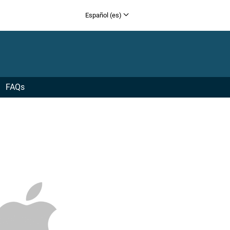
Español (es)
English (en)
Français (fr)
Deutsch (de)
日本語 (jp)
FAQs