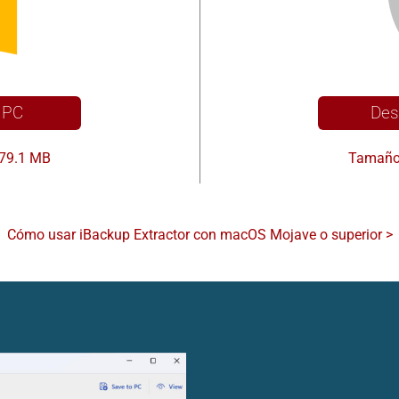
 PC
Des
 79.1 MB
Tamaño 
Cómo usar iBackup Extractor con macOS Mojave o superior >