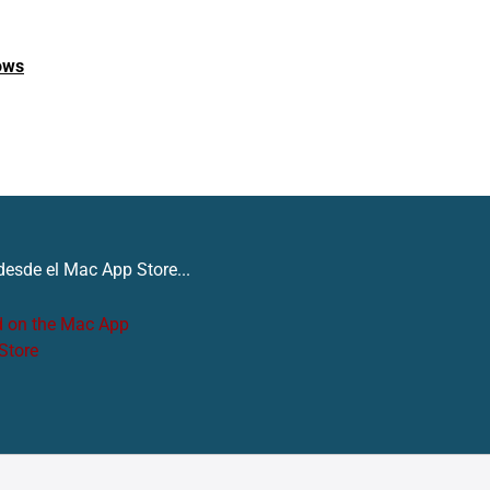
ows
esde el Mac App Store...