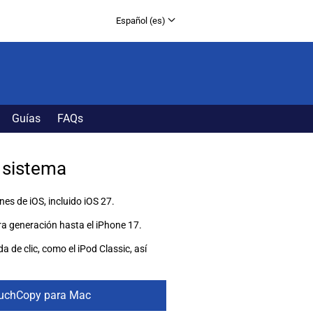
Español (es)
English (en)
Français (fr)
Deutsch (de)
日本語 (jp)
Guías
FAQs
 sistema
es de iOS, incluido iOS 27.
ra generación hasta el iPhone 17.
 de clic, como el iPod Classic, así
uchCopy para Mac